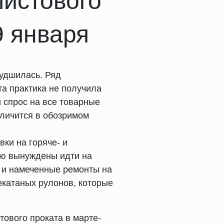
листового
9 января
худшилась. Ряд
а практика не получила
 спрос на все товарные
еличится в обозримом
ки на горяче- и
ую вынуждены идти на
к и намеченные ремонты на
екатаных рулонов, которые
ового проката в марте-