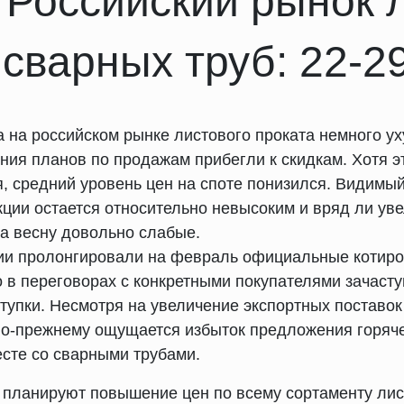
 Российский рынок 
 сварных труб: 22-2
а на российском рынке листового проката немного у
ия планов по продажам прибегли к скидкам. Хотя эт
, средний уровень цен на споте понизился. Видимый
кции остается относительно невысоким и вряд ли ув
а весну довольно слабые.
и пролонгировали на февраль официальные котиров
о в переговорах с конкретными покупателями зачаст
тупки. Несмотря на увеличение экспортных поставо
по-прежнему ощущается избыток предложения горяч
сте со сварными трубами.
планируют повышение цен по всему сортаменту лист