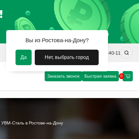
Вы из Ростова-на-Дону?
rostov@uvm-steel.ru
+7 (863) 322-40-11
Да
Нет, выбрать город
Заказать звонок
Быстрая заявка
0
и УВМ-Сталь в Ростове-на-Дону