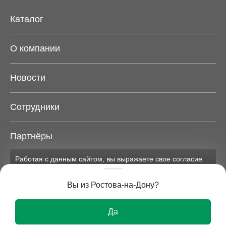
Каталог
О компании
Новости
Сотрудники
Партнёры
Работая с данным сайтом, вы выражаете свое согласие
Карта сайта
на применение файлов cookie и обработку персональных
данных на условиях, изложенных в
соответствующих
Вы из Ростова-на-Дону?
документах.
Вся представленная на сайте информация носит
Ок
исключительно информационный характер и ни при
Да
каких условиях не является публичной офертой.