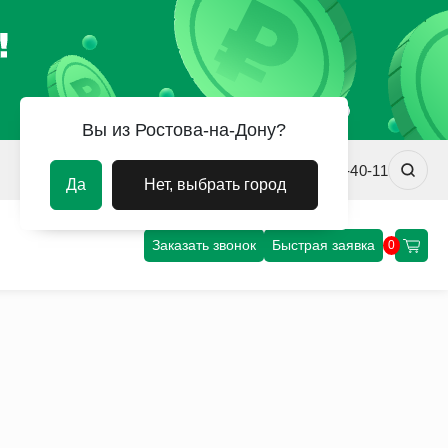
Вы из Ростова-на-Дону?
rostov@uvm-steel.ru
+7 (863) 322-40-11
Да
Нет, выбрать город
Заказать звонок
Быстрая заявка
0