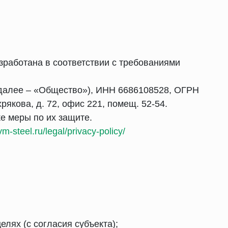
зработана в соответствии с требованиями
далее – «Общество»), ИНН 6686108528, ОГРН
рякова, д. 72, офис 221, помещ. 52-54.
е меры по их защите.
vm-steel.ru/legal/privacy-policy/
лях (с согласия субъекта);