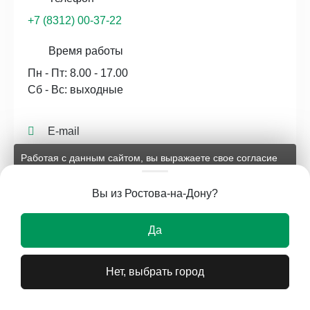
+7 (8312) 00-37-22
Время работы
Пн - Пт: 8.00 - 17.00
Сб - Вс: выходные
E-mail
nn@uvm-steel.ru
Работая с данным сайтом, вы выражаете свое согласие
на применение файлов cookie и обработку персональных
данных на условиях, изложенных в
соответствующих
Вы из Ростова-на-Дону?
документах.
Нижний Новгород (офис)
Ок
Да
ул. Короленко, 29, офис 210
Нет, выбрать город