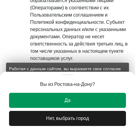
обрабатывается указанными лицами
(Операторами) в соответствии с их
Пользовательским соглашением и
Политикой конфиденциальности. Субъект
персональных данных и/или с указанными
документами. Оператор не несет
ответственность за действия третьих лиц, в
том числе указанных в настоящем пункте
поставщиков услуг.
Работая с данным сайтом, вы выражаете свое согласие
Установленные субъектом
на применение файлов cookie и обработку персональных
персональных данных запреты на
данных на условиях, изложенных в
соответствующих
Вы из Ростова-на-Дону?
передачу (кроме предоставления доступа),
документах.
а также на обработку или условия
Ок
Да
обработки (кроме получения доступа)
персональных данных, разрешенных для
распространения, не действуют в случаях
Нет, выбрать город
обработки персональных данных в
государственных, общественных и иных