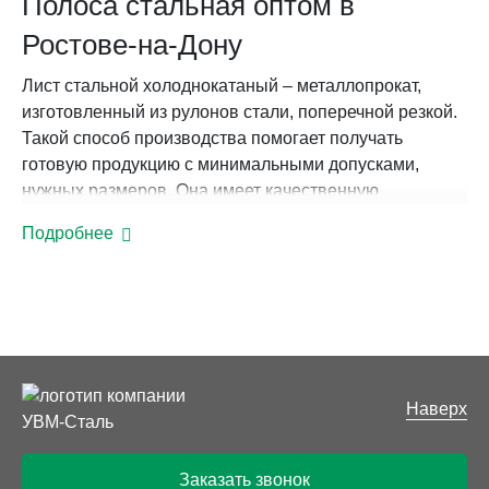
Полоса стальная оптом в
Ростове-на-Дону
Лист стальной холоднокатаный – металлопрокат,
изготовленный из рулонов стали, поперечной резкой.
Такой способ производства помогает получать
готовую продукцию с минимальными допусками,
нужных размеров. Она имеет качественную
поверхность, устойчива к деформационным
Подробнее
нагрузкам. Благодаря таким характеристикам ее
используют в разных промышленных и бытовых
областях.
Сфера применения
Холоднокатаная продукция листового
Наверх
металлопроката востребована в строительстве,
машиностроении, других промышленных
направлениях. Благодаря физико-химическим
Заказать звонок