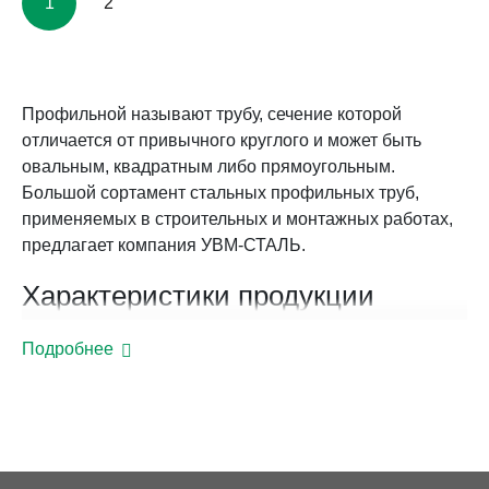
1
2
Профильной называют трубу, сечение которой
отличается от привычного круглого и может быть
овальным, квадратным либо прямоугольным.
Большой сортамент стальных профильных труб,
применяемых в строительных и монтажных работах,
предлагает компания УВМ-СТАЛЬ.
Характеристики продукции
Металлопрокат производится из низколегированной и
Подробнее
углеродистой стали, основной метод производства –
деформирование прямошовной электросварной
трубы. Она поступает в формовочные машины, где
валиками ей придается нужная форма. Крупные
предприятия используют производство полного