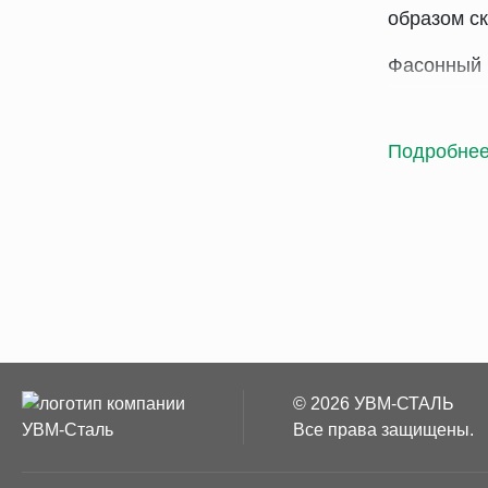
образом ск
Фасонный 
балоч
углов
Подробне
Z-обр
корыт
тавро
специ
Последний
машиностр
профи
© 2026 УВМ-СТАЛЬ
профи
Все права защищены.
Вы можете