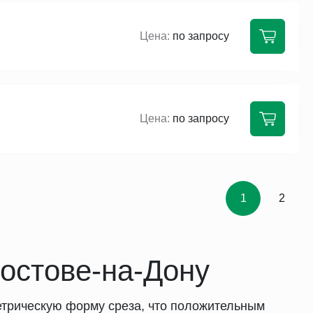
по запросу
по запросу
1
2
остове-на-Дону
етрическую форму среза, что положительным