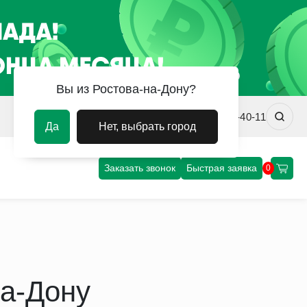
Вы из Ростова-на-Дону?
rostov@uvm-steel.ru
+7 (863) 322-40-11
Да
Нет, выбрать город
Заказать звонок
Быстрая заявка
0
на-Дону