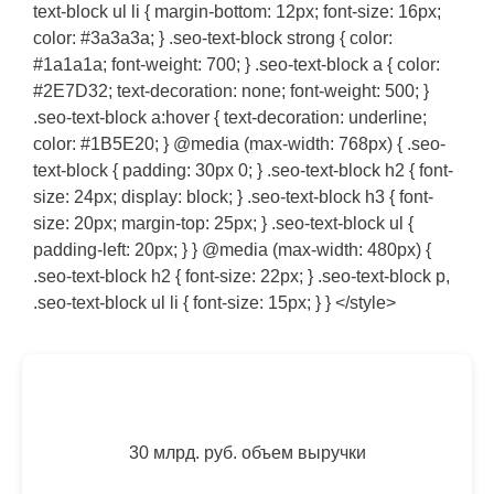
text-block ul li { margin-bottom: 12px; font-size: 16px;
color: #3a3a3a; } .seo-text-block strong { color:
#1a1a1a; font-weight: 700; } .seo-text-block a { color:
#2E7D32; text-decoration: none; font-weight: 500; }
.seo-text-block a:hover { text-decoration: underline;
color: #1B5E20; } @media (max-width: 768px) { .seo-
text-block { padding: 30px 0; } .seo-text-block h2 { font-
size: 24px; display: block; } .seo-text-block h3 { font-
size: 20px; margin-top: 25px; } .seo-text-block ul {
padding-left: 20px; } } @media (max-width: 480px) {
.seo-text-block h2 { font-size: 22px; } .seo-text-block p,
.seo-text-block ul li { font-size: 15px; } } </style>
30 млрд. руб. объем выручки