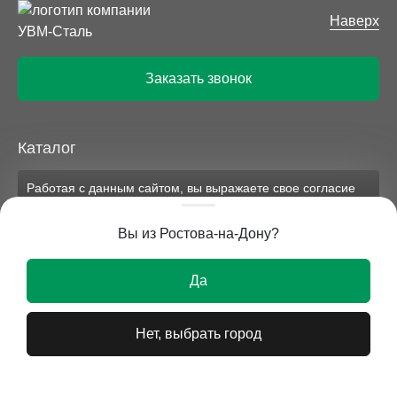
Наверх
Заказать звонок
Каталог
Работая с данным сайтом, вы выражаете свое согласие
Компания
на применение файлов cookie и обработку персональных
данных на условиях, изложенных в
соответствующих
Вы из Ростова-на-Дону?
документах.
Вся представленная на сайте информация носит
Ок
исключительно информационный характер и ни при
Да
каких условиях не является публичной офертой.
Нет, выбрать город
© 2026 УВМ-СТАЛЬ
Все права защищены.