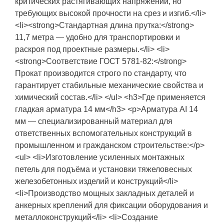
критических растягивающих напряжений, но
требующих высокой прочности на срез и изгиб.</li>
<li><strong>Стандартная длина прутка:</strong>
11,7 метра — удобно для транспортировки и
раскроя под проектные размеры.</li> <li>
<strong>Соответствие ГОСТ 5781-82:</strong>
Прокат производится строго по стандарту, что
гарантирует стабильные механические свойства и
химический состав.</li> </ul> <h3>Где применяется
гладкая арматура 14 мм</h3> <p>Арматура АI 14
мм — специализированный материал для
ответственных вспомогательных конструкций в
промышленном и гражданском строительстве:</p>
<ul> <li>Изготовление усиленных монтажных
петель для подъёма и установки тяжеловесных
железобетонных изделий и конструкций</li>
<li>Производство мощных закладных деталей и
анкерных креплений для фиксации оборудования и
металлоконструкций</li> <li>Создание