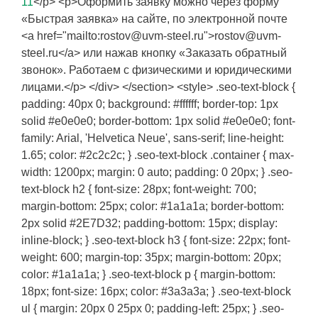
11
</p> <p>Оформить заявку можно через форму
«Быстрая заявка» на сайте, по электронной почте
<a href="mailto:rostov@uvm-steel.ru">rostov@uvm-
steel.ru</a> или нажав кнопку «Заказать обратный
звонок». Работаем с физическими и юридическими
лицами.</p> </div> </section> <style> .seo-text-block {
padding: 40px 0; background: #ffffff; border-top: 1px
solid #e0e0e0; border-bottom: 1px solid #e0e0e0; font-
family: Arial, 'Helvetica Neue', sans-serif; line-height:
1.65; color: #2c2c2c; } .seo-text-block .container { max-
width: 1200px; margin: 0 auto; padding: 0 20px; } .seo-
text-block h2 { font-size: 28px; font-weight: 700;
margin-bottom: 25px; color: #1a1a1a; border-bottom:
2px solid #2E7D32; padding-bottom: 15px; display:
inline-block; } .seo-text-block h3 { font-size: 22px; font-
weight: 600; margin-top: 35px; margin-bottom: 20px;
color: #1a1a1a; } .seo-text-block p { margin-bottom:
18px; font-size: 16px; color: #3a3a3a; } .seo-text-block
ul { margin: 20px 0 25px 0; padding-left: 25px; } .seo-