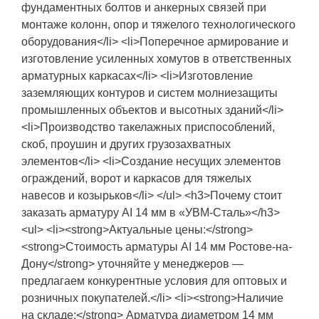
фундаментных болтов и анкерных связей при
монтаже колонн, опор и тяжелого технологического
оборудования</li> <li>Поперечное армирование и
изготовление усиленных хомутов в ответственных
арматурных каркасах</li> <li>Изготовление
заземляющих контуров и систем молниезащиты
промышленных объектов и высотных зданий</li>
<li>Производство такелажных приспособлений,
скоб, проушин и других грузозахватных
элементов</li> <li>Создание несущих элементов
ограждений, ворот и каркасов для тяжелых
навесов и козырьков</li> </ul> <h3>Почему стоит
заказать арматуру АI 14 мм в «УВМ-Сталь»</h3>
<ul> <li><strong>Актуальные цены:</strong>
<strong>Стоимость арматуры АI 14 мм Ростове-на-
Дону</strong> уточняйте у менеджеров —
предлагаем конкурентные условия для оптовых и
розничных покупателей.</li> <li><strong>Наличие
на складе:</strong> Арматура диаметром 14 мм